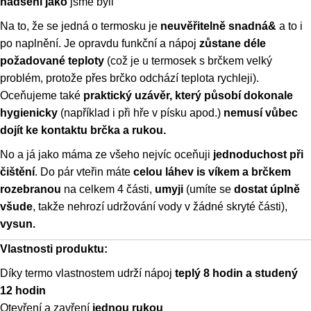
nadšeni
jako
jsme byli
Na to, že se jedná o termosku je
neuvěřitelně snadná&
a to i
po naplnění. Je opravdu funkční a nápoj
zůstane déle
požadované teploty
(což je u termosek s brčkem velký
problém, protože přes brčko odchází teplota rychleji).
Oceňujeme také
praktický uzávěr, který působí dokonale
hygienicky
(například i při hře v písku apod.)
nemusí vůbec
dojít ke kontaktu brčka a rukou.
No a já jako máma ze všeho nejvíc oceňuji
jednoduchost při
čištění
. Do pár vteřin máte
celou láhev is víkem a brčkem
rozebranou
na celkem 4 části,
umyji
(umíte se
dostat úplně
všude
, takže nehrozí udržování vody v žádné skryté části),
vysun.
Vlastnosti produktu:
Díky termo vlastnostem udrží nápoj
teplý 8 hodin a studený
12 hodin
Otevření a zavření
jednou rukou