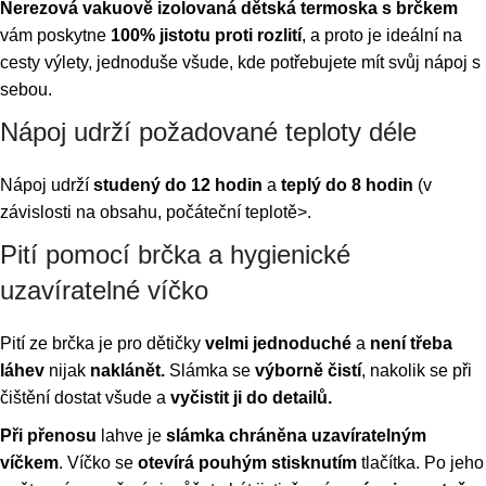
Nerezová vakuově izolovaná dětská termoska s brčkem
vám poskytne
100% jistotu proti rozlití
, a proto je ideální na
cesty výlety, jednoduše všude, kde potřebujete mít svůj nápoj s
sebou.
Nápoj udrží požadované teploty déle
Nápoj udrží
studený do 12 hodin
a
teplý do 8 hodin
(v
závislosti na obsahu, počáteční teplotě>.
Pití pomocí brčka a hygienické
uzavíratelné víčko
Pití ze brčka je pro dětičky
velmi jednoduché
a
není třeba
láhev
nijak
naklánět.
Slámka se
výborně čistí
, nakolik se při
čištění dostat všude a
vyčistit ji do detailů.
Při přenosu
lahve je
slámka chráněna uzavíratelným
víčkem
. Víčko se
otevírá pouhým stisknutím
tlačítka. Po jeho