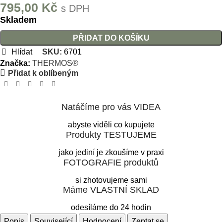
795,00
Kč
s DPH
Skladem
PŘIDAT DO KOŠÍKU
Hlídat
SKU:
6701
Značka:
THERMOS®
Přidat k oblíbeným
Natáčíme pro vás VIDEA
abyste viděli co kupujete
Produkty TESTUJEME
jako jediní je zkoušíme v praxi
FOTOGRAFIE produktů
si zhotovujeme sami
Máme VLASTNÍ SKLAD
odesíláme do 24 hodin
Popis
Související
Hodnocení
Zeptat se