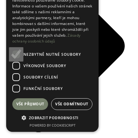
návštěvnosti používáme soubory cookie.
Informace o vašem používání našich stránek
také sdílíme s našimi reklamními a
analytickými partnery, kteří je mohou
kombinovat s dalšími informacemi, které
jste jim poskytli nebo které shromáždili při
vašem používání jejich služeb.
Zásady
ochrany osobních údajů
NEZBYTNĚ NUTNÉ SOUBORY
VÝKONOVÉ SOUBORY
SOUBORY CÍLENÍ
FUNKČNÍ SOUBORY
VŠE PŘIJMOUT
VŠE ODMÍTNOUT
ZOBRAZIT PODROBNOSTI
POWERED BY COOKIESCRIPT