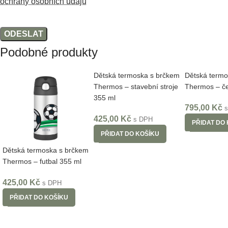
ochrany osobních údajů
Podobné produkty
Dětská termoska s brčkem
Dětská termo
Thermos – stavební stroje
Thermos – č
355 ml
795,00
Kč
425,00
Kč
s DPH
PŘIDAT DO
PŘIDAT DO KOŠÍKU
Dětská termoska s brčkem
Thermos – futbal 355 ml
425,00
Kč
s DPH
PŘIDAT DO KOŠÍKU