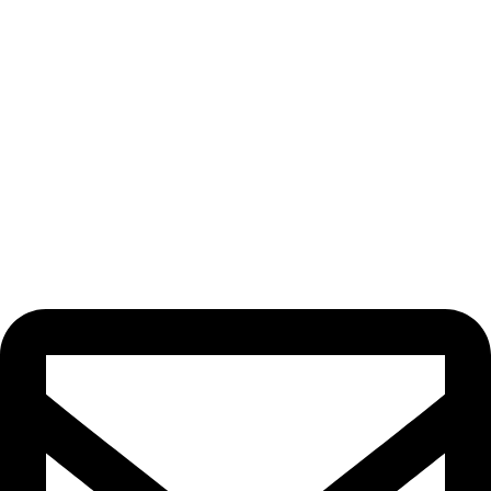
Odebírat newsletter
Nezmeškejte žádné novinky či slevy!
[email-subscribers-form id=“1″]
Kontakt