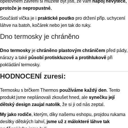
opětovném zavření si můžete být jisti, že vám
nápoj nevyteče,
protože je nepropustné.
Součástí víčka je i
praktické poutko
pro držení příp. uchycení
láhve na batoh, kočárek nebo jen tak do ruky.
Dno termosky je chráněno
Dno termosky
je
chráněno plastovým chráničem
před pády,
nárazy a také
působí protiskluzově a protihlukově
při
pokládání termosky.
HODNOCENÍ zuresi:
Termosku s brčkem Thermos
používáme každý den
. Tento
produkt jsme neplánovali zkoušet hned, ale
synečku její
dětský design zaujal natolik
, že si ji od nás zeptal.
My jako rodiče
, kterým, díky našemu eshopu, projdou rukama
desítky dětských lahví,
jsme už z málokteré láhve tak