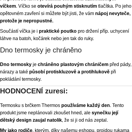
víčkem
. Víčko se
otevírá pouhým stisknutím
tlačítka. Po jeho
opětovném zavření si můžete být jisti, že vám
nápoj nevyteče,
protože je nepropustné.
Součástí víčka je i
praktické poutko
pro držení příp. uchycení
láhve na batoh, kočárek nebo jen tak do ruky.
Dno termosky je chráněno
Dno termosky
je
chráněno plastovým chráničem
před pády,
nárazy a také
působí protiskluzově a protihlukově
při
pokládání termosky.
HODNOCENÍ zuresi:
Termosku s brčkem Thermos
používáme každý den
. Tento
produkt jsme neplánovali zkoušet hned, ale
synečku její
dětský design zaujal natolik
, že si ji od nás zeptal.
My jako rodiče
, kterým, díky našemu eshopu, projdou rukama