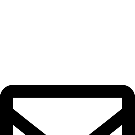
Odebírat newsletter
Nezmeškejte žádné novinky či slevy!
[email-subscribers-form id=“1″]
Kontakt