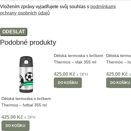
Vložením zprávy vyjadřujete svůj souhlas s
podmínkami
ochrany osobních údajů
Podobné produkty
Dětská termoska s brčkem
Dětská termo
Thermos – vlak 355 ml
Thermos – ha
425,00
Kč
425,00
Kč
s DPH
DO KOŠÍKU
DO KOŠÍKU
Dětská termoska s brčkem
Thermos – futbal 355 ml
425,00
Kč
s DPH
DO KOŠÍKU