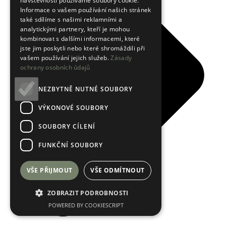
návštěvnosti používáme soubory cookie.
Informace o vašem používání našich stránek
také sdílíme s našimi reklamními a
analytickými partnery, kteří je mohou
kombinovat s dalšími informacemi, které
jste jim poskytli nebo které shromáždili při
vašem používání jejich služeb.
Zásady
ochrany osobních údajů
NEZBYTNĚ NUTNÉ SOUBORY
VÝKONOVÉ SOUBORY
SOUBORY CÍLENÍ
FUNKČNÍ SOUBORY
VŠE PŘIJMOUT
VŠE ODMÍTNOUT
ZOBRAZIT PODROBNOSTI
POWERED BY COOKIESCRIPT