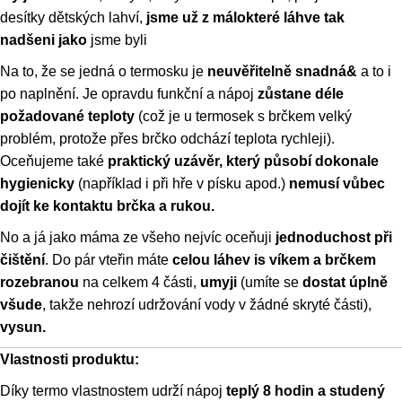
desítky dětských lahví,
jsme už z málokteré láhve tak
nadšeni
jako
jsme byli
Na to, že se jedná o termosku je
neuvěřitelně snadná&
a to i
po naplnění. Je opravdu funkční a nápoj
zůstane déle
požadované teploty
(což je u termosek s brčkem velký
problém, protože přes brčko odchází teplota rychleji).
Oceňujeme také
praktický uzávěr, který působí dokonale
hygienicky
(například i při hře v písku apod.)
nemusí vůbec
dojít ke kontaktu brčka a rukou.
No a já jako máma ze všeho nejvíc oceňuji
jednoduchost při
čištění
. Do pár vteřin máte
celou láhev is víkem a brčkem
rozebranou
na celkem 4 části,
umyji
(umíte se
dostat úplně
všude
, takže nehrozí udržování vody v žádné skryté části),
vysun.
Vlastnosti produktu:
Díky termo vlastnostem udrží nápoj
teplý 8 hodin a studený