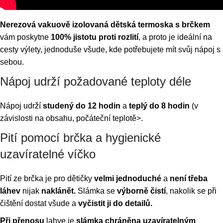
Nerezová vakuově izolovaná dětská termoska s brčkem
vám poskytne
100% jistotu proti rozlití
, a proto je ideální na
cesty výlety, jednoduše všude, kde potřebujete mít svůj nápoj s
sebou.
Nápoj udrží požadované teploty déle
Nápoj udrží
studený do 12 hodin
a
teplý do 8 hodin
(v
závislosti na obsahu, počáteční teplotě>.
Pití pomocí brčka a hygienické
uzavíratelné víčko
Pití ze brčka je pro dětičky
velmi jednoduché
a
není třeba
láhev
nijak
naklánět.
Slámka se
výborně čistí
, nakolik se při
čištění dostat všude a
vyčistit ji do detailů.
Při přenosu
lahve je
slámka chráněna uzavíratelným