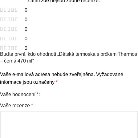
Zatím zde nejsou žádné recenze.
0
0
0
0
0
Buďte první, kdo ohodnotí „Dětská termoska s brčkem Thermos
– černá 470 ml“
Vaše e-mailová adresa nebude zveřejněna.
Vyžadované
informace jsou označeny
*
Vaše hodnocení
*
Vaše recenze
*