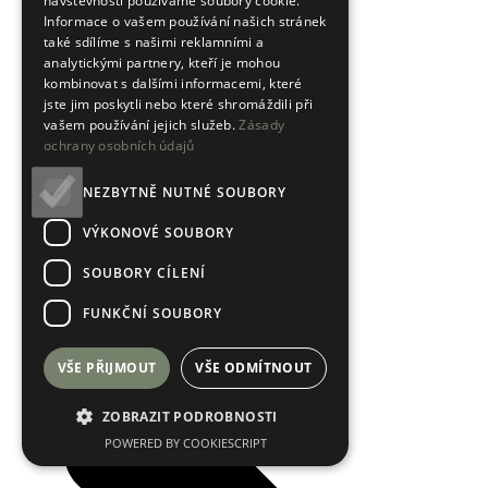
návštěvnosti používáme soubory cookie.
Informace o vašem používání našich stránek
také sdílíme s našimi reklamními a
analytickými partnery, kteří je mohou
kombinovat s dalšími informacemi, které
jste jim poskytli nebo které shromáždili při
vašem používání jejich služeb.
Zásady
ochrany osobních údajů
Hodnocení obchodu
NEZBYTNĚ NUTNÉ SOUBORY
VÝKONOVÉ SOUBORY
SOUBORY CÍLENÍ
FUNKČNÍ SOUBORY
VŠE PŘIJMOUT
VŠE ODMÍTNOUT
ZOBRAZIT PODROBNOSTI
POWERED BY COOKIESCRIPT