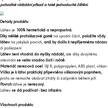
pohodlné vkládání přísad a také jednoduché čištění.
Detaily produktu:
Láhev je
100% hermetická a nepropustná.
Díky měkké protiskluzové gumě
na spodní části,
položíte vždy
láhev
na jakýkoli povrch,
aniž by došlo k nepříjemnému nárazu
či poškození.
Láhev není vhodná do myčky nádobí,
ale díky dvojitému
otevírání
se velmi snadno čistí i ručně.
Materiál: nerezová ocel
18/8, polypropylen, ABS plast, silikon
Víčko je k láhvi praktický připevněno silikonovým popruhem,
proto se nemusíte obávat ztráty či zašpinění během pití.
Povrch
láhve je
nerezový.
Láhev
se dá používat
i
bez infuzéru.
Vlastnosti produktu: