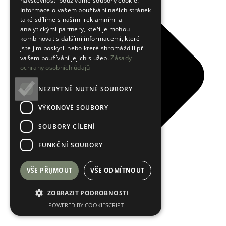
návštěvnosti používáme soubory cookie.
Informace o vašem používání našich stránek
také sdílíme s našimi reklamními a
analytickými partnery, kteří je mohou
kombinovat s dalšími informacemi, které
jste jim poskytli nebo které shromáždili při
vašem používání jejich služeb.
Zásady
ochrany osobních údajů
NEZBYTNĚ NUTNÉ SOUBORY
VÝKONOVÉ SOUBORY
SOUBORY CÍLENÍ
FUNKČNÍ SOUBORY
VŠE PŘIJMOUT
VŠE ODMÍTNOUT
ZOBRAZIT PODROBNOSTI
POWERED BY COOKIESCRIPT