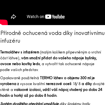
Přírodně ochucená voda díky inovativnímu
infuzéru
Termoláhev s infuzérem
(malým košíkem připevněným o vrchní
část láhve),
vám umožní přidat do vašeho nápoje bylinky,
ovoce nebo kostky ledu
, a vytvořit tak ochucené nápoje
podle vašich představ.
Opakovaně použitelná
TERMO láhev o objemu 300 ml je
vyrobena z
vysoce kvalitní
nerezové oceli
18/8
a díky
dvojité
stěně a
vakuové izolaci, udrží váš nápoj studený po dobu 24
hodin a horký až po dobu 8 hodin.
Systém dvojitého otevírání umožňuje
díky širokému hrdlu