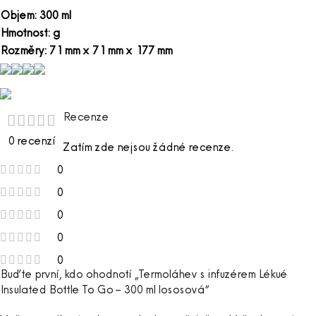
Objem: 300 ml
Hmotnost: g
Rozměry: 71 mm x 71 mm x 177 mm
Recenze
0 recenzí
Zatím zde nejsou žádné recenze.
0
0
0
0
0
Buďte první, kdo ohodnotí „Termoláhev s infuzérem Lékué
Insulated Bottle To Go – 300 ml lososová“