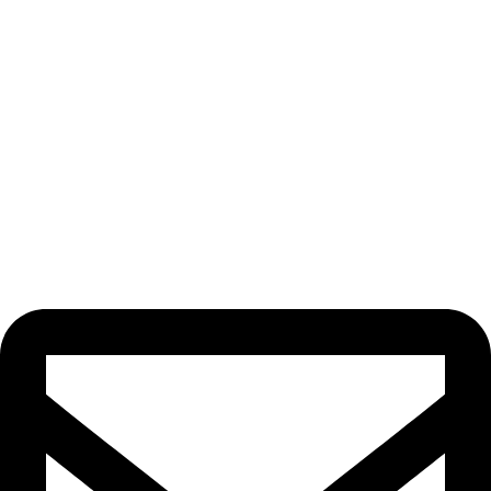
Odebírat newsletter
Nezmeškejte žádné novinky či slevy!
[email-subscribers-form id=“1″]
Kontakt