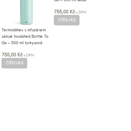
755,00
Kč
s DPH
ČTĚTE VÍCE
Termoláhev s infuzérem
Lékué Insulated Bottle To
Go – 500 ml tyrkysová
755,00
Kč
s DPH
ČTĚTE VÍCE