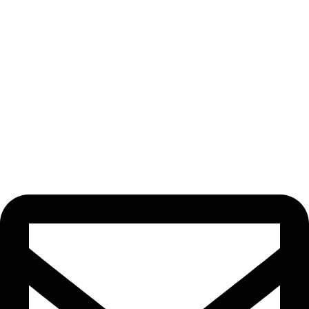
Odebírat newsletter
Nezmeškejte žádné novinky či slevy!
[email-subscribers-form id=“1″]
Kontakt