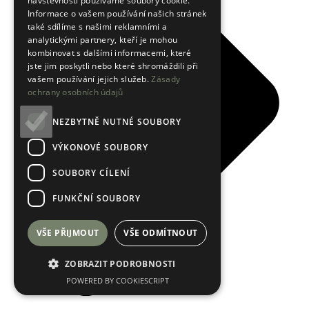
návštěvnosti používáme soubory cookie.
Informace o vašem používání našich stránek
také sdílíme s našimi reklamními a
analytickými partnery, kteří je mohou
kombinovat s dalšími informacemi, které
jste jim poskytli nebo které shromáždili při
vašem používání jejich služeb.
Zásady
ochrany osobních údajů
NEZBYTNĚ NUTNÉ SOUBORY
VÝKONOVÉ SOUBORY
SOUBORY CÍLENÍ
FUNKČNÍ SOUBORY
VŠE PŘIJMOUT
VŠE ODMÍTNOUT
ZOBRAZIT PODROBNOSTI
POWERED BY COOKIESCRIPT