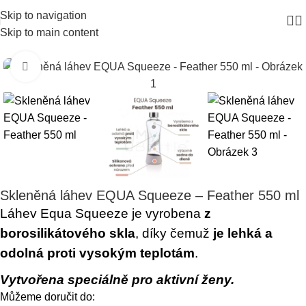
Skip to navigation
Skip to main content
Click to enlarge
Skleněná láhev EQUA Squeeze – Feather 550 ml
Láhev Equa Squeeze je vyrobena
z
borosilikátového skla
, díky čemuž
je lehká a
odolná proti vysokým teplotám
.
Vytvořena speciálně pro aktivní ženy.
Můžeme doručit do: