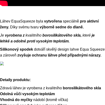
Láhev EquaSqueeze byla
vytvořena
speciálně
pro aktivní
ženy.
Díky svému tvaru
výborně sedne do dlaně.
Je
vyrobena z
kvalitního
borosilikátového skla,
které
je
lehké a odolné proti vysokým teplotám.
Silikonový spodek
dotváří skvělý design lahve Equa Squeeze
a zároveň
zvyšuje ochranu láhve před případnými nárazy.
Detaily produktu:
Zdravá láhev je vyrobena z kvalitního
borosilikátového skla
Odolná vůči vysokým teplotám
Vhodná do myčky
nádobí (kromě víčka)