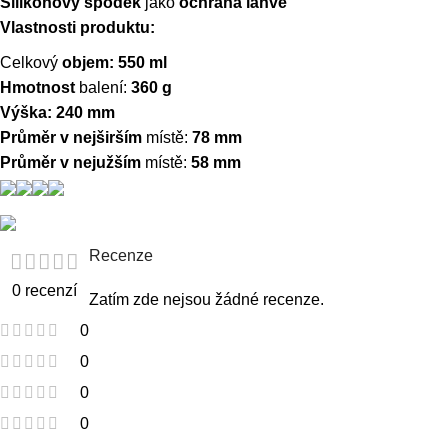
Silikonový spodek
jako
ochrana láhve
Vlastnosti produktu:
Celkový
objem: 550 ml
Hmotnost
balení:
360 g
Výška: 240 mm
Průměr v nejširším
místě:
78 mm
Průměr v nejužším
místě:
58 mm
Recenze
0 recenzí
Zatím zde nejsou žádné recenze.
0
0
0
0