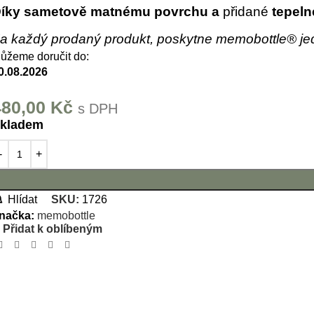
íky sametově matnému povrchu a
přidané
tepelné
a každý prodaný produkt, poskytne memobottle® jed
ůžeme doručit do:
0.08.2026
480,00
Kč
s DPH
kladem
Hlídat
SKU:
1726
načka:
memobottle
Přidat k oblíbeným