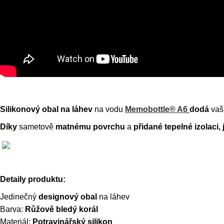
Silikonový obal na láhev
na vodu
Memobottle® A6
dodá
vaš
Díky
sametově
matnému povrchu
a
přidané tepelné izolaci, 
Detaily produktu:
Jedinečný
designový obal
na láhev
Barva:
Růžově bledý korál
Materiál:
Potravinářský silikon