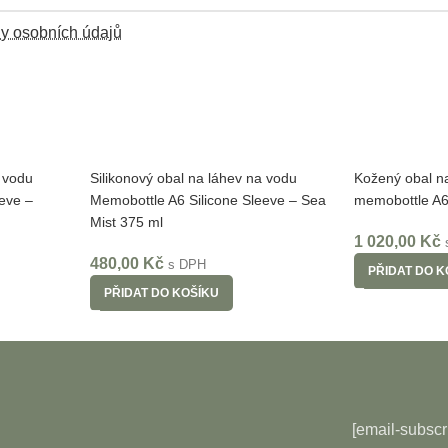
y osobních údajů
a vodu
Silikonový obal na láhev na vodu
Kožený obal n
eve –
Memobottle A6 Silicone Sleeve – Sea
memobottle A6
Mist 375 ml
1 020,00
Kč
480,00
Kč
s DPH
PŘIDAT DO K
PŘIDAT DO KOŠÍKU
[email-subscr