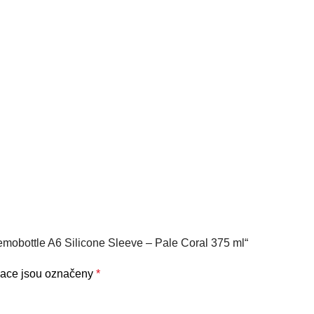
emobottle A6 Silicone Sleeve – Pale Coral 375 ml“
mace jsou označeny
*