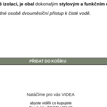
 izolaci, je obal
dokonalým
stylovým a funkčním
né osobě dvouměsíční přístup k čisté vodě.
PŘIDAT DO KOŠÍKU
Natáčíme pro vás VIDEA
abyste viděli co kupujete