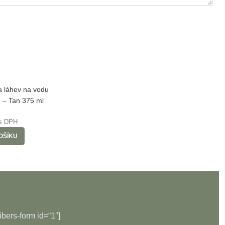
a láhev na vodu
 – Tan 375 ml
s DPH
OŠÍKU
ibers-form id=“1″]