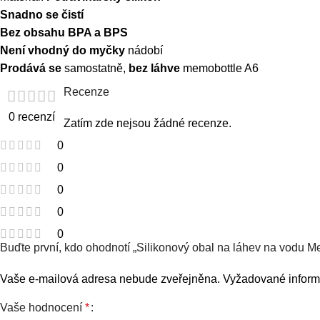
Snadno se čistí
Bez obsahu BPA a BPS
Není vhodný do myčky
nádobí
Prodává se
samostatně,
bez láhve
memobottle A6
Recenze
0 recenzí
Zatím zde nejsou žádné recenze.
0
0
0
0
0
Buďte první, kdo ohodnotí „Silikonový obal na láhev na vodu M
Vaše e-mailová adresa nebude zveřejněna.
Vyžadované infor
Vaše hodnocení
*