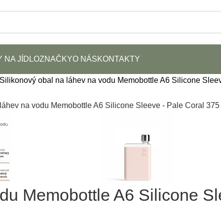
 NA JÍDLO
ZNAČKY
O NÁS
KONTAKTY
Silikonový obal na láhev na vodu Memobottle A6 Silicone Slee
odu Memobottle A6 Silicone S