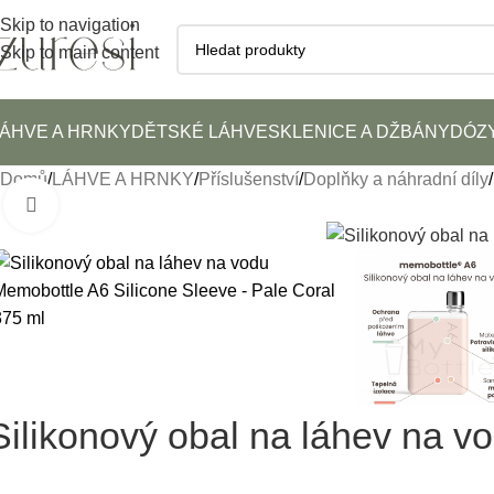
Skip to navigation
Skip to main content
ÁHVE A HRNKY
DĚTSKÉ LÁHVE
SKLENICE A DŽBÁNY
DÓZY
Domů
LÁHVE A HRNKY
Příslušenství
Doplňky a náhradní díly
Click to enlarge
Silikonový obal na láhev na v