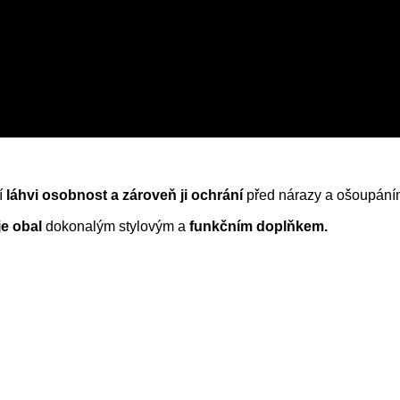
í
láhvi osobnost a zároveň ji ochrání
před nárazy a ošoupání
je obal
dokonalým stylovým a
funkčním doplňkem.