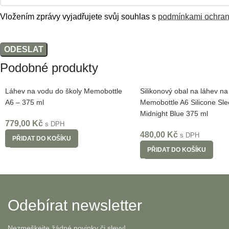
Vložením zprávy vyjadřujete svůj souhlas s
podmínkami ochran
Podobné produkty
Láhev na vodu do školy Memobottle
Silikonový obal na láhev n
A6 – 375 ml
Memobottle A6 Silicone Sle
Midnight Blue 375 ml
779,00
Kč
s DPH
480,00
Kč
s DPH
PŘIDAT DO KOŠÍKU
PŘIDAT DO KOŠÍKU
Odebírat newsletter
Nezmeškejte žádné novinky či slevy!