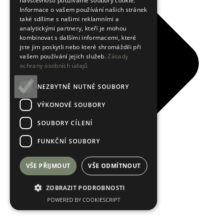
návštěvnosti používáme soubory cookie.
Informace o vašem používání našich stránek
také sdílíme s našimi reklamními a
analytickými partnery, kteří je mohou
kombinovat s dalšími informacemi, které
jste jim poskytli nebo které shromáždili při
vašem používání jejich služeb.
Zásady
ochrany osobních údajů
NEZBYTNĚ NUTNÉ SOUBORY
VÝKONOVÉ SOUBORY
SOUBORY CÍLENÍ
FUNKČNÍ SOUBORY
VŠE PŘIJMOUT
VŠE ODMÍTNOUT
ZOBRAZIT PODROBNOSTI
POWERED BY COOKIESCRIPT