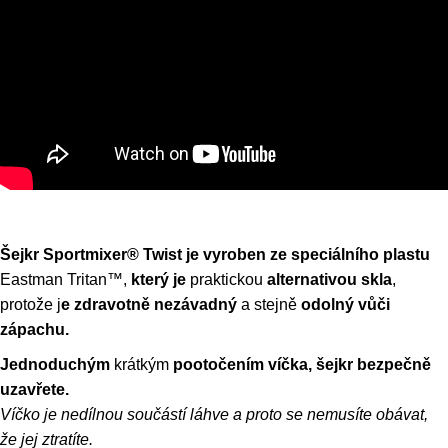
Šejkr Sportmixer® Twist je vyroben ze speciálního plastu
Eastman Tritan™,
který je
praktickou
alternativou skla
,
protože j
e zdravotně nezávadný
a stejně
odolný vůči
zápachu.
Jednoduchým
krátkým
pootočením víčka, šejkr bezpečně
uzavřete.
Víčko je nedílnou součástí láhve a proto se nemusíte obávat,
že jej ztratíte.