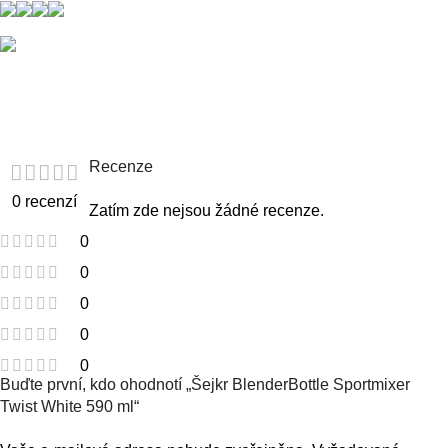
Recenze
0 recenzí
Zatím zde nejsou žádné recenze.
0
0
0
0
0
Buďte první, kdo ohodnotí „Šejkr BlenderBottle Sportmixer
Twist White 590 ml“