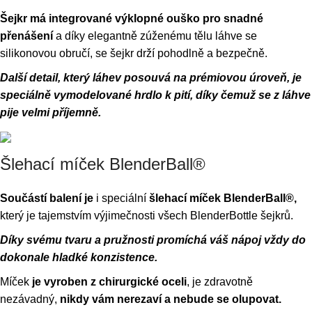
Šejkr má integrované výklopné ouško pro snadné
přenášení
a díky elegantně zúženému tělu láhve se
silikonovou obručí, se šejkr drží pohodlně a bezpečně.
Další detail, který láhev posouvá na prémiovou úroveň, je
speciálně vymodelované hrdlo k pití, díky čemuž se z láhve
pije velmi příjemně.
Šlehací míček BlenderBall®
Součástí balení je
i speciální
šlehací míček BlenderBall®,
který je tajemstvím výjimečnosti všech BlenderBottle šejkrů.
Díky svému tvaru a pružnosti promíchá váš nápoj vždy do
dokonale hladké konzistence.
Míček
je vyroben z chirurgické oceli
, je zdravotně
nezávadný,
nikdy vám nerezaví a nebude se olupovat.