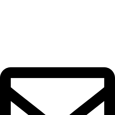
Odebírat newsletter
Nezmeškejte žádné novinky či slevy!
[email-subscribers-form id=“1″]
Kontakt