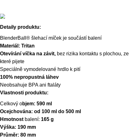
Detaily produktu:
BlenderBall® šlehací míček je součástí balení
Materiál: Tritan
Otevírání víčka na závit,
bez rizika kontaktu s plochou, ze
které pijete
Speciálně vymodelované hrdlo k pití
100% nepropustná láhev
Neobsahuje BPA ani ftaláty
Vlastnosti produktu:
Celkový o
bjem: 590 ml
Ocejchována: od 100 ml do 500 ml
Hmotnost
balení:
165 g
Výška: 190 mm
Průměr: 80 mm