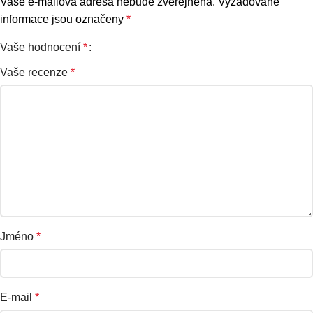
Vaše e-mailová adresa nebude zveřejněna.
Vyžadované
informace jsou označeny
*
Vaše hodnocení
*
Vaše recenze
*
Jméno
*
E-mail
*