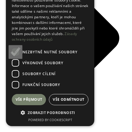
návštěvnosti používáme soubory cookie.
Informace o vašem používání našich stránek
také sdílíme s našimi reklamními a
analytickými partnery, kteří je mohou
kombinovat s dalšími informacemi, které
jste jim poskytli nebo které shromáždili při
vašem používání jejich služeb.
Zásady
ochrany osobních údajů
NEZBYTNĚ NUTNÉ SOUBORY
VÝKONOVÉ SOUBORY
SOUBORY CÍLENÍ
FUNKČNÍ SOUBORY
VŠE PŘIJMOUT
VŠE ODMÍTNOUT
ZOBRAZIT PODROBNOSTI
POWERED BY COOKIESCRIPT