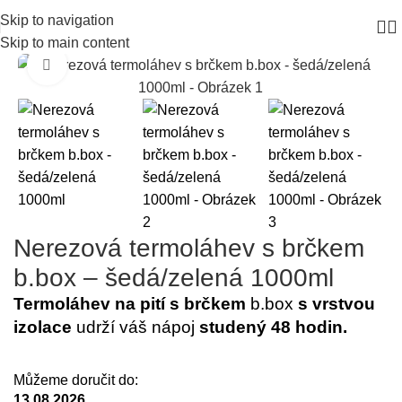
Skip to navigation
Skip to main content
Click to enlarge
Nerezová termoláhev s brčkem
b.box – šedá/zelená 1000ml
Termoláhev na pití s brčkem
b.box
s vrstvou
izolace
udrží váš nápoj
studený 48 hodin.
Můžeme doručit do:
13.08.2026