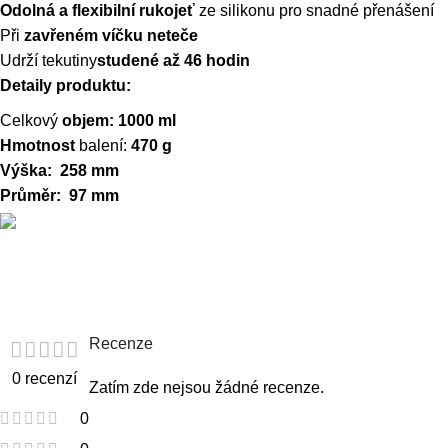
Odolná a flexibilní rukojeť
ze silikonu pro snadné přenášení
Při
zavřeném víčku neteče
Udrží tekutiny
studené až 46 hodin
Detaily produktu:
Celkový
objem: 1000 ml
Hmotnost
balení:
470 g
Výška: 258 mm
Průměr: 97 mm
Recenze
0 recenzí
Zatím zde nejsou žádné recenze.
0