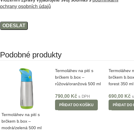
ochrany osobních údajů
Podobné produkty
Termoláhev na pití s
Termoláhev na
brčkem b.box –
brčkem b.box
růžová/oranžová 500 ml
forest 350 ml
790,00
Kč
690,00
Kč
s DPH
PŘIDAT DO KOŠÍKU
PŘIDAT DO
Termoláhev na pití s
brčkem b.box –
modrá/zelená 500 ml