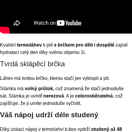
Kvalitní
termoláhev
k pití
s brčkem
pro děti i dospělé
zajistí
hydrataci celý den díky svému objemu 1l.
Tvrdá sklápěcí brčka
Láhev má tvrdou brčko, kterou stačí jen vyklopit a pít.
Slámka má
volný průtok,
což znamená že stačí jednoduše
sát. Slámka je uvnitř
nerezová
. A je
celorosběratelná
, což
zajišťuje, že ji umíte jednoduše vyčistit.
Váš nápoj udrží déle studený
Díky izolaci nápoj v termolahvi b.box vydrží
studený až 48