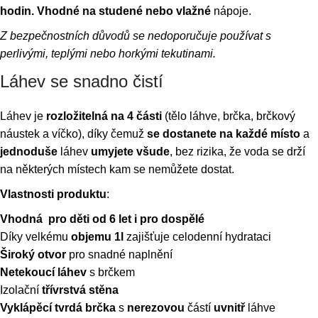
hodin.
Vhodné na studené nebo vlažné
nápoje.
Z bezpečnostních důvodů se nedoporučuje používat s
perlivými, teplými nebo horkými tekutinami.
Láhev se snadno čistí
Láhev je
rozložitelná na 4 části
(tělo láhve, brčka, brčkový
náustek a víčko), díky čemuž
se dostanete na každé místo
a
jednoduše
láhev
umyjete všude
, bez rizika, že voda se drží
na některých místech kam se nemůžete dostat.
Vlastnosti produktu
:
Vhodná pro děti od 6 let i pro dospělé
Díky velkému
objemu 1l
zajišťuje celodenní hydrataci
Široký otvor
pro snadné naplnění
Netekoucí láhev
s brčkem
Izolační
třívrstvá stěna
Vyklápěcí tvrdá brčka
s
nerezovou
částí
uvnitř
láhve