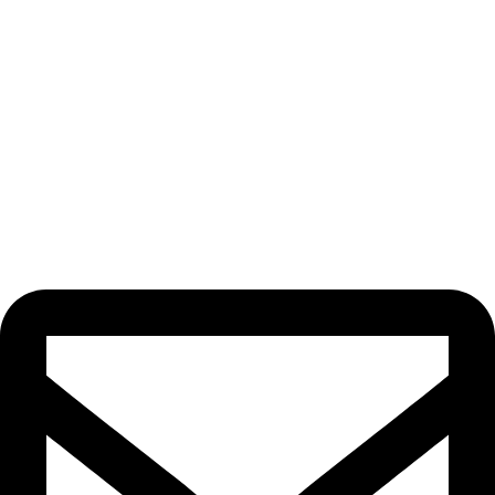
Odebírat newsletter
Nezmeškejte žádné novinky či slevy!
[email-subscribers-form id=“1″]
Kontakt