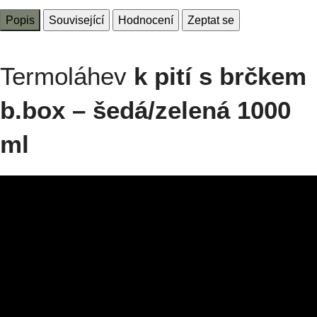
Popis
Související
Hodnocení
Zeptat se
Termoláhev
k pití s brčkem
b.box – šedá/zelená 1000
ml