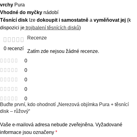
vrchy
Pura
Vhodné do myčky
nádobí
Těsnící disk
lze
dokoupit i samostatně
a
vyměňovat jej
(k
dispozici je
trojbalení těsnících disků
)
Recenze
0 recenzí
Zatím zde nejsou žádné recenze.
0
0
0
0
0
Buďte první, kdo ohodnotí „Nerezová objímka Pura + těsnící
disk – růžový“
Vaše e-mailová adresa nebude zveřejněna.
Vyžadované
informace jsou označeny
*