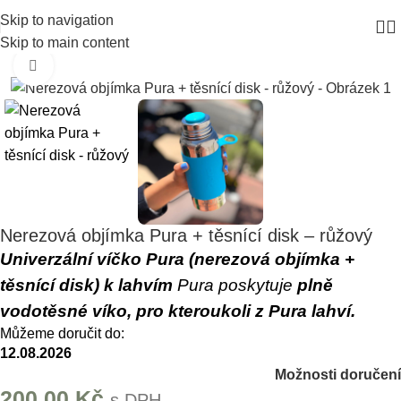
Skip to navigation
Skip to main content
Click to enlarge
Nerezová objímka Pura + těsnící disk – růžový
Univerzální víčko Pura (nerezová objímka +
těsnící disk) k lahvím
Pura poskytuje
plně
vodotěsné víko, pro kteroukoli z Pura lahví.
Můžeme doručit do:
12.08.2026
Možnosti doručení
200,00
Kč
s DPH