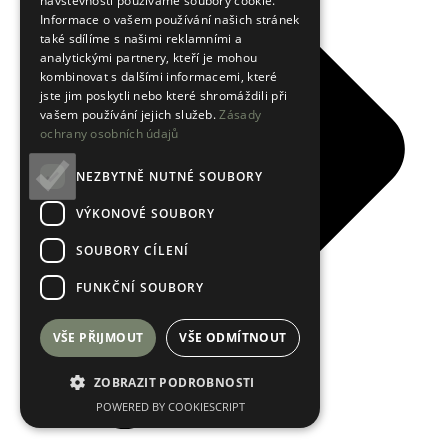
návštěvnosti používáme soubory cookie.
Informace o vašem používání našich stránek
také sdílíme s našimi reklamními a
analytickými partnery, kteří je mohou
kombinovat s dalšími informacemi, které
jste jim poskytli nebo které shromáždili při
vašem používání jejich služeb.
Zásady
ochrany osobních údajů
NEZBYTNĚ NUTNÉ SOUBORY
VÝKONOVÉ SOUBORY
SOUBORY CÍLENÍ
FUNKČNÍ SOUBORY
VŠE PŘIJMOUT
VŠE ODMÍTNOUT
ZOBRAZIT PODROBNOSTI
POWERED BY COOKIESCRIPT