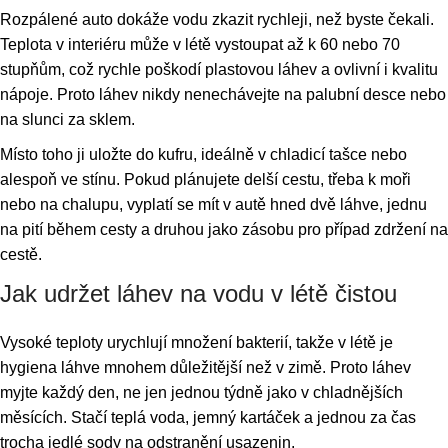
Rozpálené auto dokáže vodu zkazit rychleji, než byste čekali.
Teplota v interiéru může v létě vystoupat až k 60 nebo 70
stupňům, což rychle poškodí plastovou láhev a ovlivní i kvalitu
nápoje. Proto láhev nikdy nenechávejte na palubní desce nebo
na slunci za sklem.
Místo toho ji uložte do kufru, ideálně v chladicí tašce nebo
alespoň ve stínu. Pokud plánujete delší cestu, třeba k moři
nebo na chalupu, vyplatí se mít v autě hned dvě láhve, jednu
na pití během cesty a druhou jako zásobu pro případ zdržení na
cestě.
Jak udržet láhev na vodu v létě čistou
Vysoké teploty urychlují množení bakterií, takže v létě je
hygiena láhve mnohem důležitější než v zimě. Proto láhev
myjte každý den, ne jen jednou týdně jako v chladnějších
měsících. Stačí teplá voda, jemný kartáček a jednou za čas
trocha jedlé sody na odstranění usazenin.