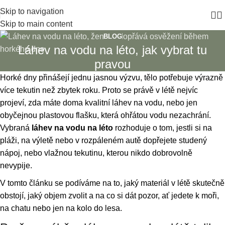
Skip to navigation
Skip to main content
BLOG
Láhev na vodu na léto, jak vybrat tu
pravou
Horké dny přinášejí jednu jasnou výzvu, tělo potřebuje výrazně
více tekutin než zbytek roku. Proto se právě v létě nejvíc
projeví, zda máte doma kvalitní láhev na vodu, nebo jen
obyčejnou plastovou flašku, která ohřátou vodu nezachrání.
Vybraná
láhev na vodu na léto
rozhoduje o tom, jestli si na
pláži, na výletě nebo v rozpáleném autě dopřejete studený
nápoj, nebo vlažnou tekutinu, kterou nikdo dobrovolně
nevypije.
V tomto článku se podíváme na to, jaký materiál v létě skutečně
obstojí, jaký objem zvolit a na co si dát pozor, ať jedete k moři,
na chatu nebo jen na kolo do lesa.