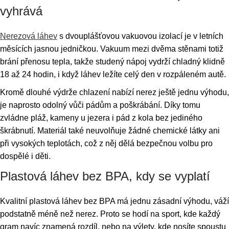
vyhrává
Nerezová láhev
s dvouplášťovou vakuovou izolací je v letních
měsících jasnou jedničkou. Vakuum mezi dvěma stěnami totiž
brání přenosu tepla, takže studený nápoj vydrží chladný klidně
18 až 24 hodin, i když láhev ležíte celý den v rozpáleném autě.
Kromě dlouhé výdrže chlazení nabízí nerez ještě jednu výhodu,
je naprosto odolný vůči pádům a poškrábání. Díky tomu
zvládne pláž, kameny u jezera i pád z kola bez jediného
škrábnutí. Materiál také neuvolňuje žádné chemické látky ani
při vysokých teplotách, což z něj dělá bezpečnou volbu pro
dospělé i děti.
Plastová láhev bez BPA, kdy se vyplatí
Kvalitní plastová láhev bez BPA má jednu zásadní výhodu, váží
podstatně méně než nerez. Proto se hodí na sport, kde každý
gram navíc znamená rozdíl, nebo na výlety, kde nosíte spoustu