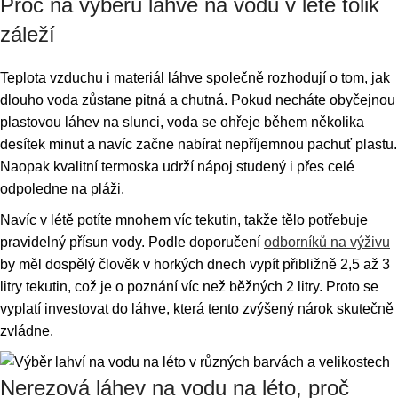
Proč na výběru láhve na vodu v létě tolik
záleží
Teplota vzduchu i materiál láhve společně rozhodují o tom, jak
dlouho voda zůstane pitná a chutná. Pokud necháte obyčejnou
plastovou láhev na slunci, voda se ohřeje během několika
desítek minut a navíc začne nabírat nepříjemnou pachuť plastu.
Naopak kvalitní termoska udrží nápoj studený i přes celé
odpoledne na pláži.
Navíc v létě potíte mnohem víc tekutin, takže tělo potřebuje
pravidelný přísun vody. Podle doporučení
odborníků na výživu
by měl dospělý člověk v horkých dnech vypít přibližně 2,5 až 3
litry tekutin, což je o poznání víc než běžných 2 litry. Proto se
vyplatí investovat do láhve, která tento zvýšený nárok skutečně
zvládne.
Nerezová láhev na vodu na léto, proč