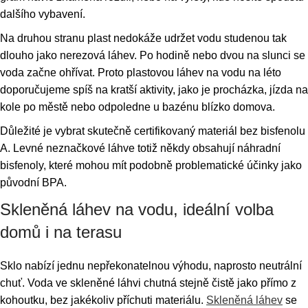
dalšího vybavení.
Na druhou stranu plast nedokáže udržet vodu studenou tak
dlouho jako nerezová láhev. Po hodině nebo dvou na slunci se
voda začne ohřívat. Proto plastovou láhev na vodu na léto
doporučujeme spíš na kratší aktivity, jako je procházka, jízda na
kole po městě nebo odpoledne u bazénu blízko domova.
Důležité je vybrat skutečně certifikovaný materiál bez bisfenolu
A. Levné neznačkové láhve totiž někdy obsahují náhradní
bisfenoly, které mohou mít podobně problematické účinky jako
původní BPA.
Skleněná láhev na vodu, ideální volba
domů i na terasu
Sklo nabízí jednu nepřekonatelnou výhodu, naprosto neutrální
chuť. Voda ve skleněné láhvi chutná stejně čistě jako přímo z
kohoutku, bez jakékoliv příchuti materiálu.
Skleněná láhev
se