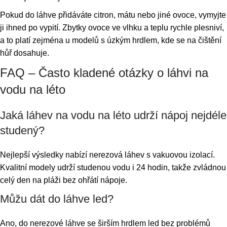
Pokud do láhve přidáváte citron, mátu nebo jiné ovoce, vymyjte
ji ihned po vypití. Zbytky ovoce ve vlhku a teplu rychle plesniví,
a to platí zejména u modelů s úzkým hrdlem, kde se na čištění
hůř dosahuje.
FAQ – Často kladené otázky o láhvi na
vodu na léto
Jaká láhev na vodu na léto udrží nápoj nejdéle
studený?
Nejlepší výsledky nabízí nerezová láhev s vakuovou izolací.
Kvalitní modely udrží studenou vodu i 24 hodin, takže zvládnou
celý den na pláži bez ohřátí nápoje.
Můžu dát do láhve led?
Ano, do nerezové láhve se širším hrdlem led bez problémů