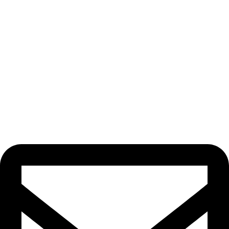
Odebírat newsletter
Nezmeškejte žádné novinky či slevy!
[email-subscribers-form id=“1″]
Kontakt