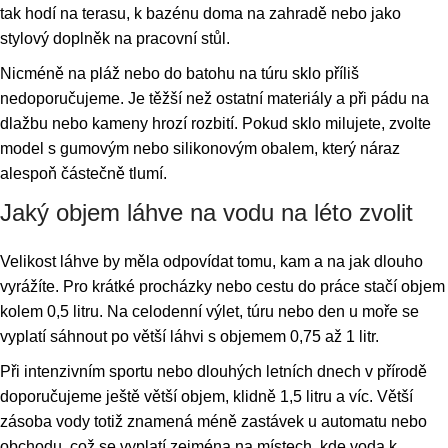
tak hodí na terasu, k bazénu doma na zahradě nebo jako
stylový doplněk na pracovní stůl.
Nicméně na pláž nebo do batohu na túru sklo příliš
nedoporučujeme. Je těžší než ostatní materiály a při pádu na
dlažbu nebo kameny hrozí rozbití. Pokud sklo milujete, zvolte
model s gumovým nebo silikonovým obalem, který náraz
alespoň částečně tlumí.
Jaký objem láhve na vodu na léto zvolit
Velikost láhve by měla odpovídat tomu, kam a na jak dlouho
vyrážíte. Pro krátké procházky nebo cestu do práce stačí objem
kolem 0,5 litru. Na celodenní výlet, túru nebo den u moře se
vyplatí sáhnout po větší láhvi s objemem 0,75 až 1 litr.
Při intenzivním sportu nebo dlouhých letních dnech v přírodě
doporučujeme ještě větší objem, klidně 1,5 litru a víc. Větší
zásoba vody totiž znamená méně zastávek u automatu nebo
obchodu, což se vyplatí zejména na místech, kde voda k